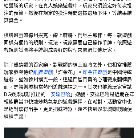
給獲勝的玩家。在真人娛樂遊戲中，玩家只須設定好每次投
注的預算，然後在規定的投注時間選擇選項下注，等結果結
算獎金。
棋牌遊戲如德州撲克、線上麻將、鬥地主那樣，每一款遊戲
同樣有獨特的規則、玩法，玩家需要自己操作手牌，依照遊
戲規則試圖將手牌組成最好的牌型來贏過其他玩家。
除了競猜類的百家樂、對戰類的線上麻將之外，也相當推薦
玩家參與傳統
紙牌遊戲
「炸金花」。
炸金花遊戲
是中國傳統
遊戲，猶如德州撲克一般，透過鬥智鬥勇的心理戰來翻轉局
面，是娛樂城相當熱門遊戲選擇之一。其次也推薦玩家嘗試
DG娛樂城新推出的「
安達巴哈
」遊戲，安達巴哈是近期在年
輕族群當中快速炒熱氣氛的遊戲選擇，在派對、活動當中也
是絕對拿得出手，更是把妹神器，還不快到娛樂城賺錢順便
練練手感！