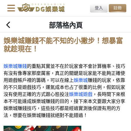
部落格內頁
娛樂城賺錢不能不知的小撇步！想暴富
就趁現在！
娛樂城賺錢
的重點其實並不在於玩家會不會計算機率、技巧
有沒有像專家那麼厲害，真正的關鍵是玩家能不能夠正確使
用遊戲帳戶裡的籌碼，可以在線上
娛樂城
賺錢的玩家，依靠
的不只是遊戲技巧，運氣成本也占了很重的比例，假如玩家
沒有使用正確的方式跟心態投注
娛樂城遊戲
，長時間下來根
本不可能達成娛樂城賺錢的目的，接下來本文要跟大家分享
娛樂城賺錢技巧，這些技巧都是經過實測後保證有用的方
法，想要在娛樂城賺錢就絕對不能錯過！