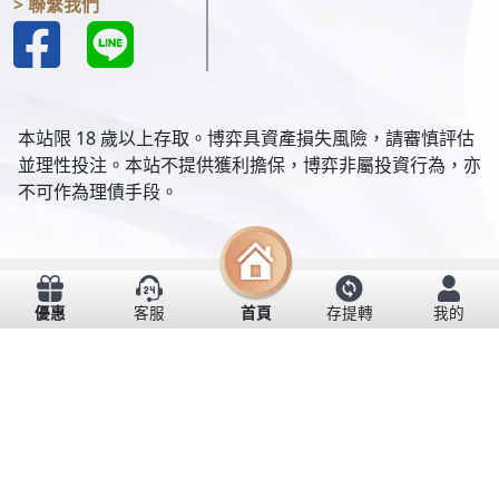
> 聯繫我們
本站限 18 歲以上存取。博弈具資產損失風險，請審慎評估
並理性投注。本站不提供獲利擔保，博弈非屬投資行為，亦
不可作為理債手段。
優惠
客服
首頁
存提轉
我的