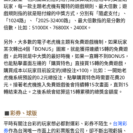
玩家，每一款主題老虎機有獨特的遊戲規則、最大倍數；遊
戲規則指的就是賠付線的中獎方式，分別有「隨處支付」、
「1024路」、「2025-32400路」、最大倍數指的是分數的
倍數，比如：51000X、76800X、2400X。
另外，大多數的電子老虎機主題有免費遊戲機制，如果玩家
某次轉出4個「BONUS」圖案，就能獲得連續15轉的免費遊
戲，此時就是中大獎的最好時機，如果一直轉不到BONUS，
也能點擊畫面左邊的「購買特色」直接買15轉的免費遊戲，
購買成本以玩家目前設定的(總投注×100)，比如：一開始老
虎機系統預設的0.2元總投注，點擊購買特色時需要花費20
元。接著老虎機進入免費遊戲後會持續轉15次畫面，直到15
轉結束為止。之後系統會結算這15轉累積的總獎金額度。
◼彩券、球版
平時有關注台彩的玩家想必都對運彩、彩券不陌生。
台灣彩
券
作為台灣唯一市面上的彩票販售公司，卻不斷出現虧損、