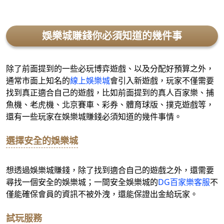
娛樂城賺錢你必須知道的幾件事
除了前面提到的一些必玩博弈遊戲、以及分配好預算之外，
通常市面上知名的
線上娛樂城
會引入新遊戲，玩家不僅需要
找到真正適合自己的遊戲，比如前面提到的真人百家樂、捕
魚機、老虎機、北京賽車、彩券、體育球版、撲克遊戲等，
還有一些玩家在娛樂城賺錢必須知道的幾件事情。
選擇安全的娛樂城
想透過娛樂城賺錢，除了找到適合自己的遊戲之外，還需要
尋找一個安全的娛樂城；一間安全娛樂城的
DG百家樂客服
不
僅能確保會員的資訊不被外洩，還能保證出金給玩家。
試玩服務