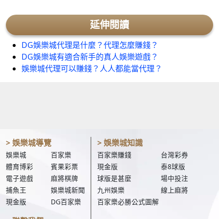
延伸閱讀
DG娛樂城代理是什麼？代理怎麼賺錢？
DG娛樂城有適合新手的真人娛樂遊戲？
娛樂城代理可以賺錢？人人都能當代理？
> 娛樂城導覽
> 娛樂城知識
娛樂城
百家樂
百家樂賺錢
台灣彩券
體育博彩
賓果彩票
現金版
泰8球版
電子遊戲
麻將棋牌
球版是甚麼
場中投注
捕魚王
娛樂城新聞
九州娛樂
線上麻將
現金版
DG百家樂
百家樂必勝公式圖解