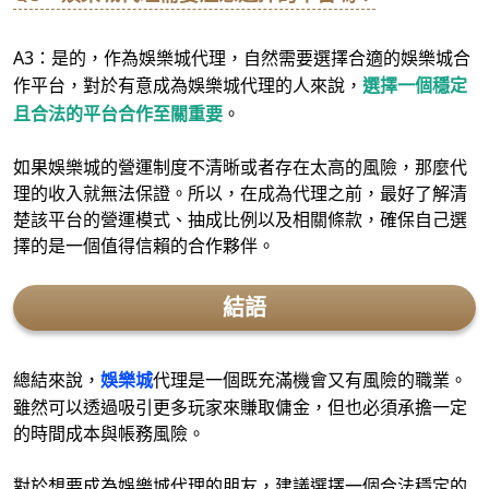
A3：是的，作為娛樂城代理，自然需要選擇合適的娛樂城合
作平台，對於有意成為娛樂城代理的人來說，
選擇一個穩定
且合法的平台合作至關重要
。
如果娛樂城的營運制度不清晰或者存在太高的風險，那麼代
理的收入就無法保證。所以，在成為代理之前，最好了解清
楚該平台的營運模式、抽成比例以及相關條款，確保自己選
擇的是一個值得信賴的合作夥伴。
結語
總結來說，
娛樂城
代理是一個既充滿機會又有風險的職業。
雖然可以透過吸引更多玩家來賺取傭金，但也必須承擔一定
的時間成本與帳務風險。
對於想要成為娛樂城代理的朋友，建議選擇一個合法穩定的