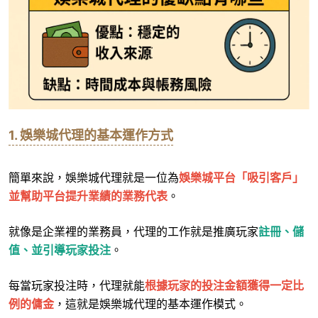
1. 娛樂城代理的基本運作方式
簡單來說，娛樂城代理就是一位為
娛樂城平台「吸引客戶」
並幫助平台提升業績的業務代表
。
就像是企業裡的業務員，代理的工作就是推廣玩家
註冊、儲
值、並引導玩家投注
。
每當玩家投注時，代理就能
根據玩家的投注金額獲得一定比
例的傭金
，這就是娛樂城代理的基本運作模式。