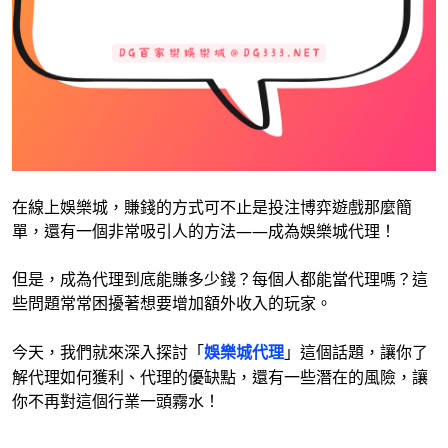
在線上娛樂城，賺錢的方式可不止是投注博弈遊戲那麼簡
單，還有一個非常吸引人的方法——成為娛樂城代理！
但是，成為代理到底能賺多少錢？每個人都能當代理嗎？這
些問題常常困擾著想要增加額外收入的玩家。
今天，我們就來深入探討「
娛樂城代理
」這個話題，讓你了
解代理如何獲利、代理的優缺點，還有一些潛在的風險，讓
你不再對這個行業一頭霧水！