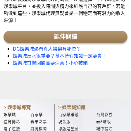
娛樂城平台，並投入時間與精力來維護自己的客戶群。若能
夠做到這些，娛樂城代理無疑會是一個穩定而有潛力的收入
來源！​​​​​​​
延伸閱讀
DG娛樂城熱門真人娛樂有哪些？
娛樂城反水很重要？基本博弈知識一定要會！
娛樂城首儲回饋高要注意！小心被騙！
> 娛樂城導覽
> 娛樂城知識
娛樂城
百家樂
百家樂賺錢
台灣彩券
體育博彩
賓果彩票
現金版
泰8球版
電子遊戲
麻將棋牌
球版是甚麼
場中投注