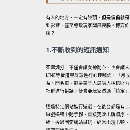
有人的地方，一定有賺頭，但是偏偏就是
到影響，甚至導致玩家聞風喪膽。博弈詐
腳？
1.不斷收到的短訊通知
死纏爛打，不僅會讓女神動心，也會讓人
LINE等管道與群眾進行心理喊話，「
益、開名車、戴豪錶等人設讓人相信財力
社群進行對話，便會要玩家透過「特定」
透過特定網站進行遊戲，在後台都是有工
遊戲過程中動手腳，直接更改出牌順序、
組、透過固定網站遊玩、經常出現卡頓、