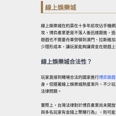
線上娛樂城
線上娛樂城在約莫在十多年前攻佔手機網
攻，博弈產業更是不落人後迅速跟進，造
遊戲也不需要舟車勞頓到澳門、拉斯維加
少隱形成本，讓玩家能夠讓資金在遊戲上
線上娛樂城合法性？
玩家直接到賭場合法的國家進行
博弈遊戲
身。但隨著線上娛樂城熱度漸升，不少玩
法律問題。
實際上，台灣法律對於博弈產業尚未開放
與多名玩家有金錢上聚賭行為」，則可能