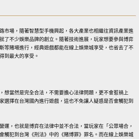
路市場，隨著智慧型手機興起，各大產業也相繼往資訊產業進
就了不少娛樂品牌的創立。隨著技術進展，玩家想要參與博弈
斯等賭場進行，經典遊戲都能在線上娛樂城享受，也省去了不
得到最大的享受。
，想當然是完全合法，不需要擔心法律問題，更不會惹禍上
家選擇在台灣國內進行遊戲，這也不免讓人疑惑是否會觸犯到
營運，也就是博弈在法律中並不合法，當玩家在「公眾場合，
會觸犯到台灣《刑法》中的《賭博罪》罪名。而在線上娛樂城