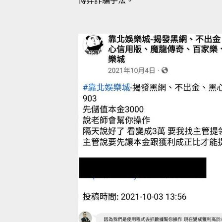
博弈詐騙手法。