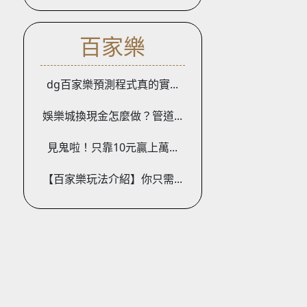
百家樂
dg百家樂預測程式真的實...
娛樂城換現金怎麼做？管道...
見鬼啦！只靠10元贏上萬...
【百家樂玩法介紹】你只需...