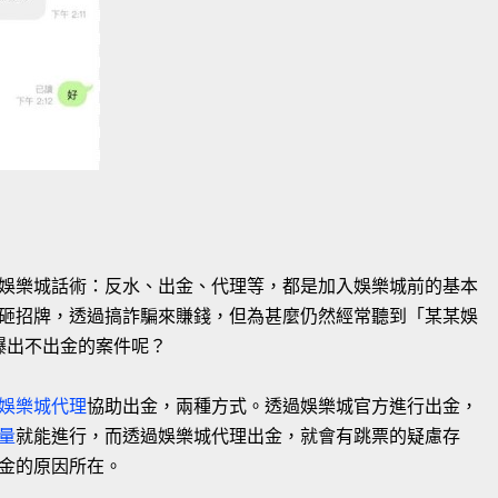
娛樂城話術：反水、出金、代理等，都是加入娛樂城前的基本
砸招牌，透過搞詐騙來賺錢，但為甚麼仍然經常聽到「某某娛
爆出不出金的案件呢？
娛樂城代理
協助出金，兩種方式。透過娛樂城官方進行出金，
量
就能進行，而透過娛樂城代理出金，就會有跳票的疑慮存
金的原因所在。