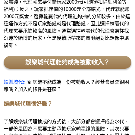
家贏錢，代理就需要付給玩家2000元(可能須扣除紅利金等
福利)；反之，玩家把儲值的10000元全部賠光，代理就能賺
2000元獎金。選擇輸贏代的代理能夠抽的分紅較多，由於這
種運作方式不是玩家賠錢就是代理賠錢，因此選擇輸贏代的
代理需要承擔較高的風險。通常選擇輸贏代的代理會選擇找
沉迷於賭博的玩家，但是後續所帶來的風險絕對比想像中還
複雜。
娛樂城代理能夠成為被動收入？
娛樂城代理
到底能不能成為一份被動收入？經營會員會很困
難嗎？加入的條件是甚麼？
娛樂城代理很好賺？
了解娛樂城代理抽成的方式後，大部分都會選擇成為水代，
一部份是因為不需要主動承擔玩家輸贏錢的風險，其次只要