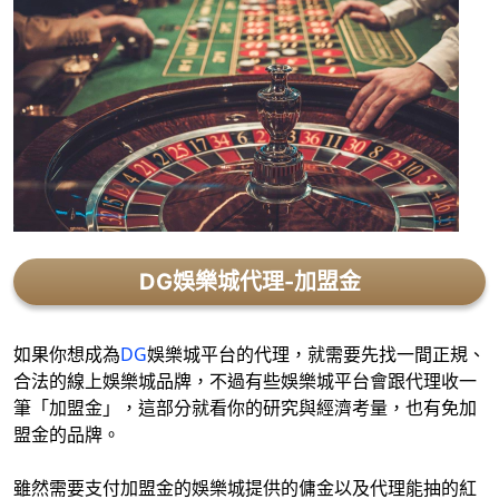
DG娛樂城代理-加盟金
如果你想成為
DG
娛樂城平台的代理，就需要先找一間正規、
合法的線上娛樂城品牌，不過有些娛樂城平台會跟代理收一
筆「加盟金」，這部分就看你的研究與經濟考量，也有免加
盟金的品牌。
雖然需要支付加盟金的娛樂城提供的傭金以及代理能抽的紅