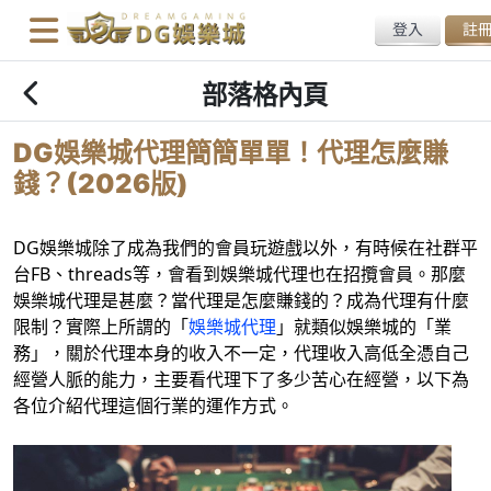
部落格內頁
DG娛樂城代理簡簡單單！代理怎麼賺
錢？(2026版)
DG娛樂城除了成為我們的會員玩遊戲以外，有時候在社群平
台FB、threads等，會看到娛樂城代理也在招攬會員。那麼
娛樂城代理是甚麼？當代理是怎麼賺錢的？成為代理有什麼
限制？實際上所謂的「
娛樂城代理
」就類似娛樂城的「業
務」，關於代理本身的收入不一定，代理收入高低全憑自己
經營人脈的能力，主要看代理下了多少苦心在經營，以下為
各位介紹代理這個行業的運作方式。