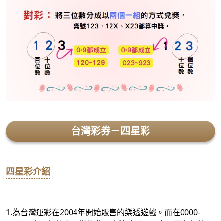
台灣彩券－四星彩
四星彩介紹
1.為台灣運彩在2004年開始販售的樂透遊戲。而在0000-