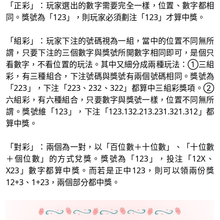
「正彩」：玩家選出的數字需要完全一樣，位置、數字都相
同。獎號為「123」，則玩家必須劃注「123」才算中獎。
「組彩」：玩家下注的號碼視為一組，當中的位置不同無所
謂，只要下注的三個數字與獎號所開數字相同即可，是個只
看數字，不看位置的玩法。其中又細分成兩種玩法：①三組
彩，有三種組合，下注號碼與獎號有兩個號碼相同。獎號為
「223」，下注「223、232、322」都算中三組彩獎項。②
六組彩，有六種組合，只要數字與獎號一樣，位置不同無所
謂。獎號維「123」，下注「123.132.213.231.321.312」都
算中獎。
「對彩」：兩個為一對，以「百位數＋十位數」、「十位數
＋個位數」的方式兌獎。獎號為「123」，投注「12X、
X23」數字都算中獎。而若是正中123，則可以領兩份獎
12+3、1+23，兩個部分都中獎。