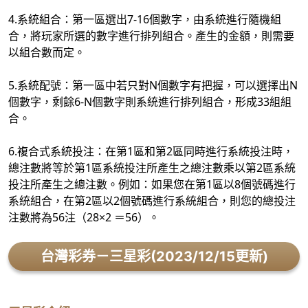
4.系統組合：第一區選出7-16個數字，由系統進行隨機組
合，將玩家所選的數字進行排列組合。產生的金額，則需要
以組合數而定。
5.系統配號：第一區中若只對N個數字有把握，可以選擇出N
個數字，剩餘6-N個數字則系統進行排列組合，形成33組組
合。
6.複合式系統投注：在第1區和第2區同時進行系統投注時，
總注數將等於第1區系統投注所產生之總注數乘以第2區系統
投注所產生之總注數。例如：如果您在第1區以8個號碼進行
系統組合，在第2區以2個號碼進行系統組合，則您的總投注
注數將為56注（28×2 ＝56）。
台灣彩券－三星彩(2023/12/15更新)