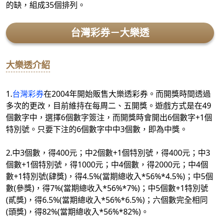
的缺，組成35個排列。
台灣彩券－大樂透
大樂透介紹
1.
台灣彩券
在2004年開始販售大樂透彩券。而開獎時間透過
多次的更改，目前維持在每周二、五開獎。遊戲方式是在49
個數字中，選擇6個數字簽注，而開獎時會開出6個數字+1個
特別號。只要下注的6個數字中中3個數，即為中獎。
2.中3個數，得400元；中2個數+1個特別號，得400元；中3
個數+1個特別號，得1000元；中4個數，得2000元；中4個
數+1特別號(肆獎)，得4.5%(當期總收入*56%*4.5%)；中5個
數(參獎)，得7%(當期總收入*56%*7%)；中5個數+1特別號
(貳獎)，得6.5%(當期總收入*56%*6.5%)；六個數完全相同
(頭獎)，得82%(當期總收入*56%*82%)。