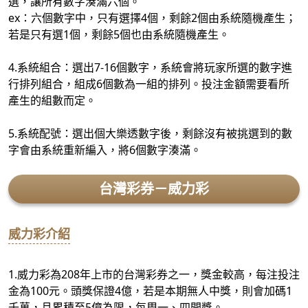
選，讓所有數字湊滿六個。
ex：六個數字中，只有選擇4個，剩餘2個由系統隨機產生；
若是只有選1個，剩餘5個也由系統隨機產生。
4.系統組合：選出7-16個數字，系統會將玩家所選的數字進
行排列組合，組成6個數為一組的排列。投注金額需要看所
產生的組數而定。
5.系統配號：選出個大樂透數字後，剩餘沒有被挑選到的數
字會由系統重新編入，將6個數字湊滿。
台灣彩券－威力彩
威力彩介紹
1.威力彩為208年上市的台灣彩券之一，獎金較高，每注投注
金為100元。頭獎保證4億，若是本期無人中獎，則會加碼1
千萬，且累積至5億為限，每周一、四開獎。