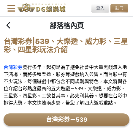
部落格內頁
台灣彩券|539、大樂透、威力彩、三星
彩、四星彩玩法介紹
台灣彩券
發行多年，起初是為了避免社會中大量黑錢流入地
下賭場，而將多種樂透、彩券等遊戲納入公營。而台彩中有
不少玩法，每個遊戲中都包含不同規則與特色，本文將與各
位介紹台彩熱度最高的五大遊戲－539、大樂透、威力彩、
三星彩、四星彩。工欲善其事，必先利其器。想要在台彩中
抱得大獎，本文快速兩步驟，帶您了解四大遊戲重點。
台灣彩券－539