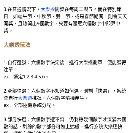
3.在普通情況下，
大樂透
開獎在每周二與五。而在特別節
日，如端午節、中秋節、雙十節，或是春節期間，則會天天
開獎，且總開出9個數字，只要有隨意六個數字中即算中
獎。
大樂透玩法
1.自行選號：六個數字決定後，進行大樂透劃單，便能獲得
注單。
ex：選定1.2.3.4.5.6。
2.全部快選：六個數字不知道如何選，則劃「快選」，系統
會自行
大樂透
挑號，六個數字隨機產生。
ex：全部隨機系統分配。
3.部分快選：六個數字選不齊，仍剩餘幾個數字才湊滿六個
數的話，剩餘的數字部分可如上述般，進行系統大樂透快