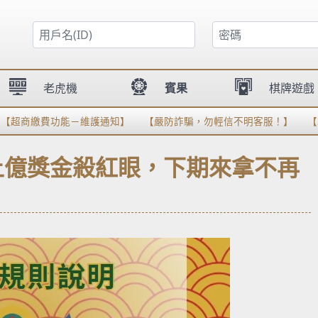
老虎機
賓果
棋牌遊戲
費功能－維護通知】
【嚴防詐騙，勿輕信不明客服！】
【2026/0
上億獎金殺紅眼，下期來拿不再