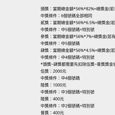
頭獎：當期總金額*56%*82%=總獎金
中獎條件：6個號碼全部相同
貳獎：當期總金額*56%*6.5%=總獎金
中獎條件：中5個號碼+特別號
參獎：當期總金額*56%*7%=總獎金(
中獎條件：中5個號碼
肆獎：當期總金額*56%*4.5%=總獎金
中獎條件：中4個號碼+特別號
*頭獎~肆獎都需要先扣除伍獎~普獎獎金
伍獎：2000元
中獎條件：中4個號碼
陸獎：1000元
中獎條件：中3個號碼+特別號
陸獎：400元
中獎條件：中2個號碼+特別號
普獎：400元