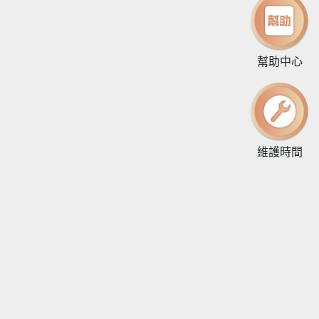
幫助中心
維護時間