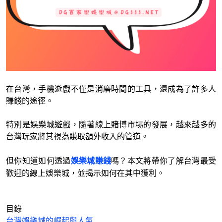
在台灣，手機遊戲不僅是消磨時間的工具，還成為了許多人
賺錢的途徑。
特別是娛樂城遊戲，隨著線上賭博市場的發展，越來越多的
台灣玩家將其視為賺取額外收入的管道。
但你知道如何透過
娛樂城賺錢
嗎？本文將帶你了解台灣最受
歡迎的線上娛樂城，並揭示如何在其中獲利。
目錄
台灣娛樂城的崛起與人氣