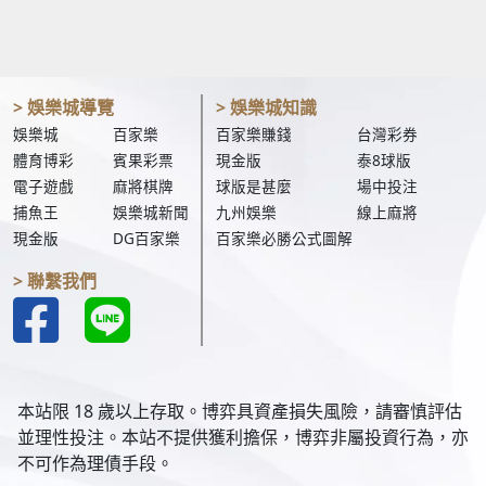
> 娛樂城導覽
> 娛樂城知識
娛樂城
百家樂
百家樂賺錢
台灣彩券
體育博彩
賓果彩票
現金版
泰8球版
電子遊戲
麻將棋牌
球版是甚麼
場中投注
捕魚王
娛樂城新聞
九州娛樂
線上麻將
現金版
DG百家樂
百家樂必勝公式圖解
> 聯繫我們
本站限 18 歲以上存取。博弈具資產損失風險，請審慎評估
並理性投注。本站不提供獲利擔保，博弈非屬投資行為，亦
不可作為理債手段。