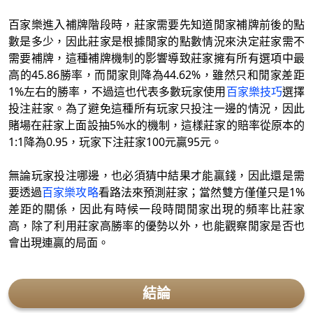
百家樂進入補牌階段時，莊家需要先知道閒家補牌前後的點
數是多少，因此莊家是根據閒家的點數情況來決定莊家需不
需要補牌，這種補牌機制的影響導致莊家擁有所有選項中最
高的45.86勝率，而閒家則降為44.62%，雖然只和閒家差距
1%左右的勝率，不過這也代表多數玩家使用
百家樂技巧
選擇
投注莊家。為了避免這種所有玩家只投注一邊的情況，因此
賭場在莊家上面設抽5%水的機制，這樣莊家的賠率從原本的
1:1降為0.95，玩家下注莊家100元贏95元。
無論玩家投注哪邊，也必須猜中結果才能贏錢，因此還是需
要透過
百家樂攻略
看路法來預測莊家；當然雙方僅僅只是1%
差距的關係，因此有時候一段時間閒家出現的頻率比莊家
高，除了利用莊家高勝率的優勢以外，也能觀察閒家是否也
會出現連贏的局面。
結論