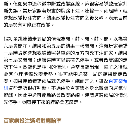
斷，但如果中途稍微中斷或改變路線，這很容易導致玩家判
斷失誤，當玩家照著規畫的牌路下注，連輸一、兩局時，就
會想改變投注方向，結果改變投注方向之後又輸，表示目前
的局勢有可能正在改變。
假設單跳連續走五局的情況為閒、莊、閒、莊、閒，以為第
六局會開莊，結果和第五局的結果一樣開閒，這時玩家猜錯
一局時肯定會想我繼續照著單跳的反方向改下注莊家，結果
第七局又開閒；建議這時可以選擇先停手，或者改雙跳的走
勢下注。長龍也是相同的情況，通常長龍出現一陣子之後就
要有心理準備改變走勢，很可能中途某一局的結果開始改
變，如果連續猜錯兩局就先停手。總而言之，雖然
百家樂預
測
這些走勢很好判斷，不過由於百家樂本身比較偏向運氣型
遊戲，因此中途可能斷路會改變路線，建議連輸兩局的情況
先停手，觀察接下來的牌路會怎麼走。
百家樂投注選項對應賠率