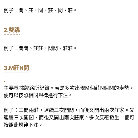
例子：閒、莊、閒、莊、閒、莊。
2.雙跳
例子：閒閒、莊莊、閒閒、莊莊。
3.M莊N閒
主要根據牌路所紀錄。若是多次出現M個莊N個閒的走勢，
便可以按照相同規律進行下注。
例子：三閒兩莊，連續三次開閒，而後又開出兩次莊家。又
連續三次開閒，而後又開出兩次莊家。多次反覆發生，便可
按照此規律下注。