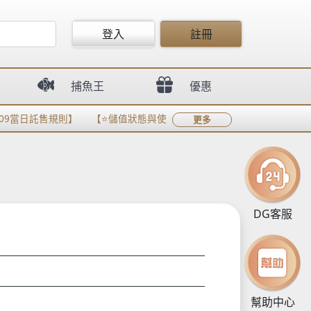
登入
註冊
捕魚王
優惠
/09當日託售規則】
【⭐儲值狀態與使用說明】
【夜間託售與銀行綁定
更多
DG客服
幫助中心