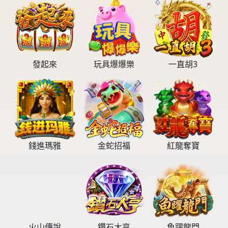
發起來
玩具爆爆樂
一直胡3
錢進瑪雅
金蛇招福
紅龍奪寶
火山傳說
鑽石大亨
魚躍龍門