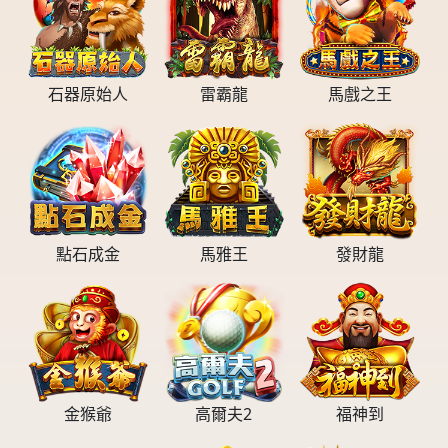
石器原始人
雷霸龍
馬戲之王
點石成金
馬雅王
發財龍
金猴爺
高爾夫2
福神到