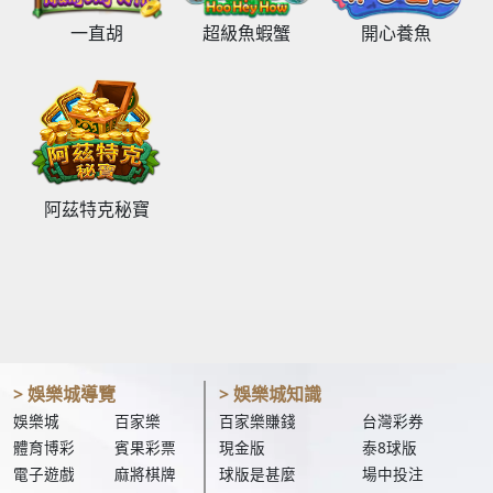
一直胡
超級魚蝦蟹
開心養魚
阿茲特克秘寶
> 娛樂城導覽
> 娛樂城知識
娛樂城
百家樂
百家樂賺錢
台灣彩券
體育博彩
賓果彩票
現金版
泰8球版
電子遊戲
麻將棋牌
球版是甚麼
場中投注