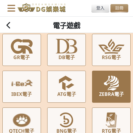
電子遊戲
GR電子
DB電子
RSG電子
IBEX電子
ATG電子
ZEBRA電子
QTECH電子
BNG電子
RTG電子