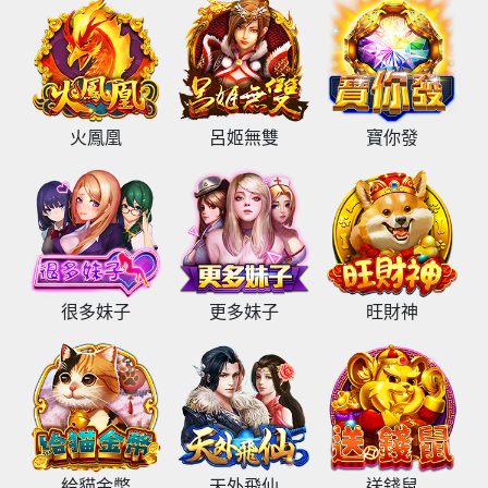
火鳳凰
呂姬無雙
寶你發
很多妹子
更多妹子
旺財神
給貓金幣
天外飛仙
送錢鼠