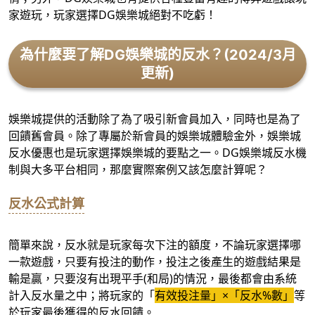
家遊玩，玩家選擇DG娛樂城絕對不吃虧！
為什麼要了解DG娛樂城的反水？(2024/3月
更新)
娛樂城提供的活動除了為了吸引新會員加入，同時也是為了
回饋舊會員。除了專屬於新會員的娛樂城體驗金外，娛樂城
反水優惠也是玩家選擇娛樂城的要點之一。DG娛樂城反水機
制與大多平台相同，那麼實際案例又該怎麼計算呢？
反水公式計算
簡單來說，反水就是玩家每次下注的額度，不論玩家選擇哪
一款遊戲，只要有投注的動作，投注之後產生的遊戲結果是
輸是贏，只要沒有出現平手(和局)的情況，最後都會由系統
計入反水量之中；將玩家的「
有效投注量」×「反水%數」
等
於玩家最後獲得的反水回饋。