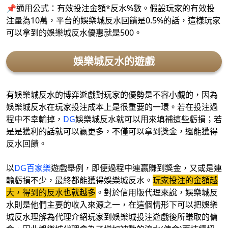
📌通用公式：有效投注金額*反水%數。假設玩家的有效投
注量為10萬，平台的娛樂城反水回饋是0.5%的話，這樣玩家
可以拿到的娛樂城反水優惠就是500。
娛樂城反水的遊戲
有娛樂城反水的博弈遊戲對玩家的優勢是不容小覷的，因為
娛樂城反水在玩家投注成本上是很重要的一環。若在投注過
程中不幸輸掉，
DG
娛樂城反水就可以用來填補這些虧損；若
是是獲利的話就可以贏更多，不僅可以拿到獎金，還能獲得
反水回饋。
以
DG百家樂
遊戲舉例，即便過程中連贏賺到獎金，又或是連
輸虧損不少，最終都能獲得娛樂城反水。
玩家投注的金額越
大，得到的反水也就越多
。對於信用版代理來說，娛樂城反
水則是他們主要的收入來源之一，在這個情形下可以把娛樂
城反水理解為代理介紹玩家到娛樂城投注遊戲後所賺取的傭