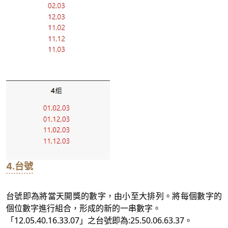
4.台號
台號即為將當天開獎的數字，由小至大排列。將每個數字的
個位數字進行組合，形成的新的一串數字。
「12.05.40.16.33.07」之台號即為:25.50.06.63.37。