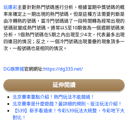
玩運彩
主要針對熱門號碼進行分析，根據當期中獎號碼的概
率來確定上一期出現的熱門號碼。但是這種方法需要判斷是
由冷轉熱的號碼，當冷門號碼過了一段時間轉為經常出現的
號碼就變成熱門號碼。通常以5至10期做為一個週期號碼來
分析，1個熱門號碼在5期之內出現至少4次，代表最多出現
四連冠的情況；反之，一個冷門號碼出現重疊的現象頂多一
次，一般號碼也是相同的情況。
DG娛樂城
官網網址:
https://dg333.net/
延伸閱讀
北京賽車重點介紹！熱門玩法不能錯過！
北京賽車是什麼遊戲？最詳細的規則、投注玩法介紹！
【539】新手看過來！今彩539玩法大統整，今彩地下大
對比！