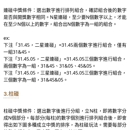
連碰中獎條件：選出數字進行排列組合，確認組合後的數字
是否與開獎數字相同。N星連碰，至少要N個數字以上，才能
在至少N個以上的數字，組合出N個數字為一組的組合。
ex:
下注「31.45，二星連碰」=31.45兩個數字進行組合，僅有
一組31&45。
下注「31.45.05，二星連碰」=31.45.05三個數字進行組合，
兩個數字為一組，31&45、31&05、45&05。
下注「31.45.05，三星連碰」=31.45.05三個數字進行組合，
三個數字為一組，31&45&05。
3.柱碰
柱碰中獎條件：選出數字後進行分組，立N柱，即將數字分
成N個部分。每部分(每柱)的數字個別進行排列組合後，即會
得出如下圖多種成立中獎的排序，為柱碰玩法。需要每部分