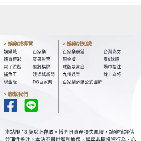
> 娛樂城導覽
> 娛樂城知識
娛樂城
百家樂
百家樂賺錢
台灣彩券
體育博彩
賓果彩票
現金版
泰8球版
電子遊戲
麻將棋牌
球版是甚麼
場中投注
捕魚王
娛樂城新聞
九州娛樂
線上麻將
現金版
DG百家樂
百家樂必勝公式圖解
> 聯繫我們
本站限 18 歲以上存取。博弈具資產損失風險，請審慎評估
並理性投注。本站不提供獲利擔保，博弈非屬投資行為，亦