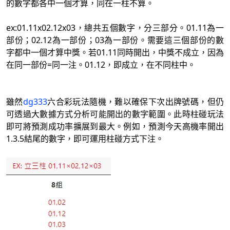
的數字都各中一個才算，同在一柱不算。
ex:01.11x02.12x03，總共五個數字，分三部分。01.11為一
部份；02.12為一部份；03為一部份。需要這三個部份的數
字都中一個才算中獎。若01.11同時開出，中獎不成立，因為
在同一部份=同一注。01.12，即成立，在不同柱中。
雖然
dg333
六合彩玩法隨機，難以確保下次出牌號碼，但仍
可透過大數據方式分析可能開出的數字範圍。此時柱碰玩法
即可將預測成功率擴展到最大。例如，預測今天高機率開出
1.3.5結尾的數字，即可運用柱碰方式下注。