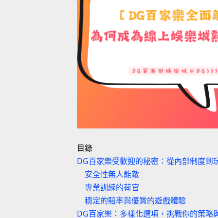
目錄
DG百家樂受歡迎的秘密：從內部制度到
安全性無人能敵
專業訓練的荷官
穩定的賠率與優質的遊戲體驗
DG百家樂：多樣化選項，挑戰你的策略