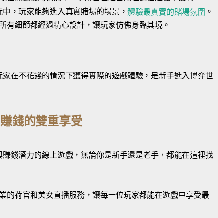
玩中，玩家能夠進入真實賭場的場景，
。
體驗最真實的賭場氛圍
所有細節都經過精心設計，讓玩家仿佛身臨其境。
玩家在不花錢的情況下獲得實際的遊戲體驗，是新手進入博弈世
與賺錢的雙重享受
與賺錢潛力的線上遊戲，無論你是新手還是老手，都能在這裡找
業的荷官和美女直播服務，讓每一位玩家都能在遊戲中享受最