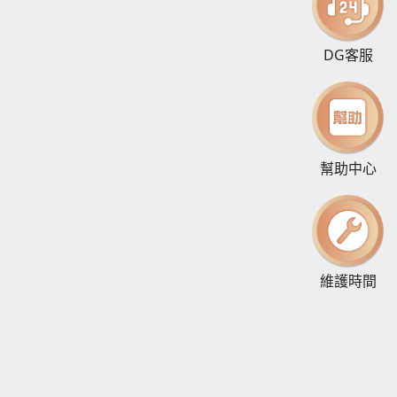
DG客服
幫助中心
維護時間