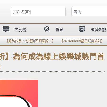
老虎機
賓果
棋牌遊戲
詐騙，勿輕信不明客服！】
【2026/08/09當日託售規則】
【⭐儲值
析】為何成為線上娛樂城熱門首
)