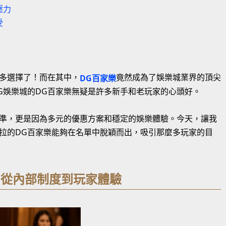
壓力
受
多選擇了！而在其中，
竟然成為了娛樂城業界的頂尖
DG百家樂
G娛樂城的DG百家樂無疑是許多新手和老玩家的心頭好。
準，更是因為多元的優惠方案和穩定的娛樂體驗。今天，讓我
拉的DG百家樂能夠在名單中脫穎而出，吸引那麼多玩家的目
：從內部制度到玩家體驗