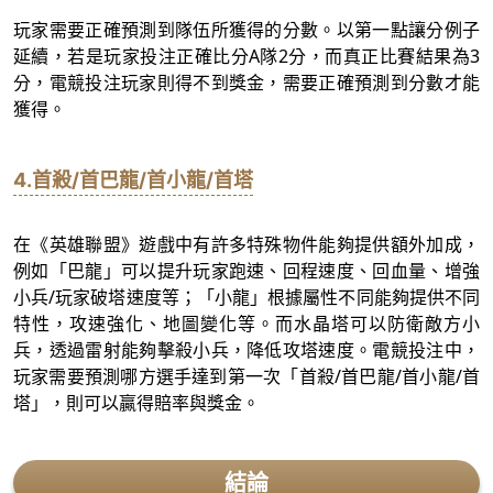
玩家需要正確預測到隊伍所獲得的分數。以第一點讓分例子
延續，若是玩家投注正確比分A隊2分，而真正比賽結果為3
分，電競投注玩家則得不到獎金，需要正確預測到分數才能
獲得。
4.首殺/首巴龍/首小龍/首塔
在《英雄聯盟》遊戲中有許多特殊物件能夠提供額外加成，
例如「巴龍」可以提升玩家跑速、回程速度、回血量、增強
小兵/玩家破塔速度等；「小龍」根據屬性不同能夠提供不同
特性，攻速強化、地圖變化等。而水晶塔可以防衛敵方小
兵，透過雷射能夠擊殺小兵，降低攻塔速度。電競投注中，
玩家需要預測哪方選手達到第一次「首殺/首巴龍/首小龍/首
塔」，則可以贏得賠率與獎金。
結論