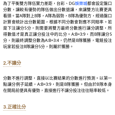
為了平衡雙方隊伍實力差距，台彩、DG
娛樂城
都會設定盤口
分數，讓較有優勢的隊伍做出分數退讓，來讓雙方比賽更具
看頭。當A隊對上B隊，A隊為弱勢，B隊為優勢方，經過盤口
計算會統計出分數範圍，根據不同分數會對應不同賠率。若
是下注讓分5分，則需要將雙方最終分數進行讓分調整，所
得數值才是真正讓分投注中的比分。A:B=3:9，而B隊讓分5
分，則最終調整分數為A:B=3:4，仍然是B隊獲勝，電競投注
玩家若投注B隊讓分5分，則屬於獲勝。
2.不讓分
分數不進行調整，直接以比賽結果的分數進行預測。以第一
點讓分例子延續，A:B=3:9，則是B隊獲勝。但由於B隊本身
在開局前便具有優勢，直接進行不讓分投注往往賠率較低。
3.正確比分