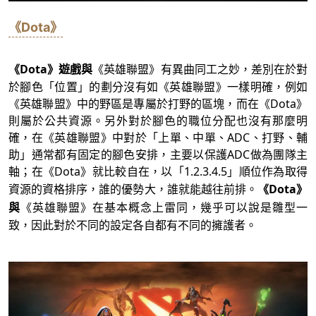
《Dota》
《Dota》遊戲與
《英雄聯盟》有異曲同工之妙，差別在於對
於腳色「位置」的劃分沒有如《英雄聯盟》一樣明確，例如
《英雄聯盟》中的野區是專屬於打野的區塊，而在《Dota》
則屬於公共資源。另外對於腳色的職位分配也沒有那麼明
確，在《英雄聯盟》中對於「上單、中單、ADC、打野、輔
助」通常都有固定的腳色安排，主要以保護ADC做為團隊主
軸；在《Dota》就比較自在，以「1.2.3.4.5」順位作為取得
資源的資格排序，誰的優勢大，誰就能越往前排。
《Dota》
與
《英雄聯盟》在基本概念上雷同，幾乎可以說是雛型一
致，因此對於不同的設定各自都有不同的擁護者。