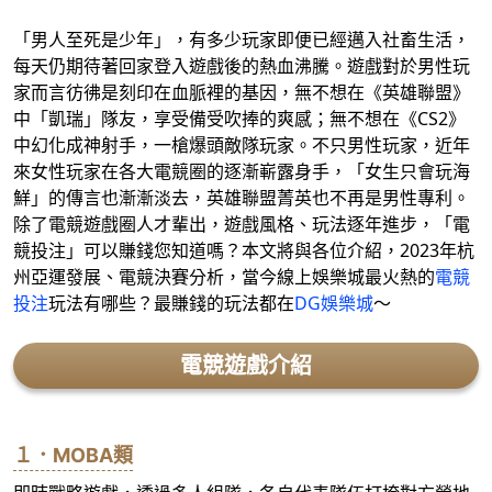
「男人至死是少年」，有多少玩家即便已經邁入社畜生活，
每天仍期待著回家登入遊戲後的熱血沸騰。遊戲對於男性玩
家而言彷彿是刻印在血脈裡的基因，無不想在《英雄聯盟》
中「凱瑞」隊友，享受備受吹捧的爽感；無不想在《CS2》
中幻化成神射手，一槍爆頭敵隊玩家。不只男性玩家，近年
來女性玩家在各大電競圈的逐漸嶄露身手，「女生只會玩海
鮮」的傳言也漸漸淡去，英雄聯盟菁英也不再是男性專利。
除了電競遊戲圈人才輩出，遊戲風格、玩法逐年進步，「電
競投注」可以賺錢您知道嗎？本文將與各位介紹，2023年杭
州亞運發展、電競決賽分析，當今線上娛樂城最火熱的
電競
投注
玩法有哪些？最賺錢的玩法都在
DG娛樂城
～
電競遊戲介紹
１．MOBA類