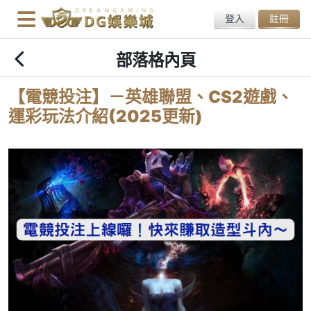
部落格內頁
【電競投注】－英雄聯盟、CS2遊戲、
運彩玩法介紹(2025更新)