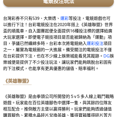
電競投注玩法
台灣彩券不只有539、大樂透、
運彩
等投注，電競遊戲也可
以進行下注！台彩電競投注在2020年搭上《英雄聯盟》世界
盃的順風車，自入圍賽起便全面提供16種投注標的選擇給廣
大玩家選擇。即便電子競技項目是否能被歸納為「運動」項
目，爭議已然纏綿多時，台彩本次將電競納入
運彩投注
項目
之一，屬實為電競圈的一大進展。備受關注的電競投注不僅
在台彩提供下注，也在不少線上娛樂城能看見其蹤跡。
DG
娛
樂城便是提供了不少投注玩法，讓玩家們能夠跳脫台彩固有
的下注模式，也能享有更具優惠的儲值、賠率福利。
《英雄聯盟》
《英雄聯盟》是由拳頭公司所開發的５v５多人線上戰鬥戰略
遊戲。玩家能在百位英雄腳色中選擇一隻，與其餘四位隊友
相互配合，推倒敵方主堡以贏得勝利。玩家們能夠透過儲值
購買腳色、累積水晶碎片兌換英雄、獲得寶箱獲得碎片等方