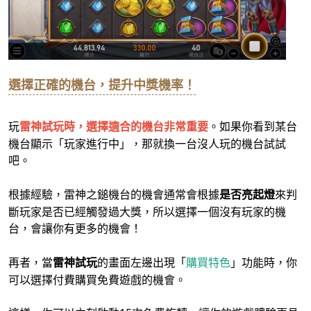
選擇正確的機台，提升中獎機率！
玩
雷神試玩時，選擇適合的機台非常重要
。如果你看到某台
機台顯示「玩家進行中」，那就換一台沒人玩的機台試試
吧。
根據經驗，雷神之鎚機台的機會通常會根據
是否亮起燈
來判
斷玩家是否已經觸發過大獎，所以選擇一個沒有玩家的機
台，會讓你有更多的機會！
再者，當
雷神試玩
的畫面左邊出現「
購買特色
」功能時，你
可以選擇付費購買免費遊戲的機會。