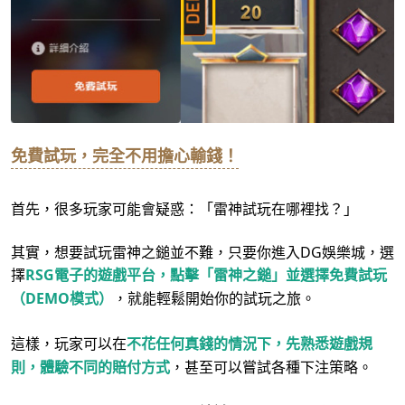
免費試玩，完全不用擔心輸錢！
首先，很多玩家可能會疑惑：「雷神試玩在哪裡找？」
其實，想要試玩雷神之鎚並不難，只要你進入DG娛樂城，選
擇
RSG電子的遊戲平台，點擊「雷神之鎚」並選擇免費試玩
（DEMO模式）
，就能輕鬆開始你的試玩之旅。
這樣，玩家可以在
不花任何真錢的情況下，先熟悉遊戲規
則，體驗不同的賠付方式
，甚至可以嘗試各種下注策略。