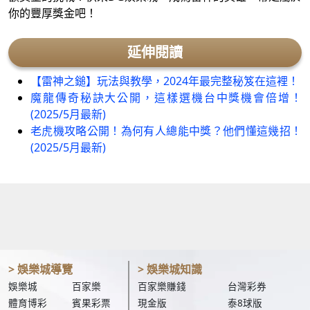
你的豐厚獎金吧！
延伸閱讀
【雷神之鎚】玩法與教學，2024年最完整秘笈在這裡！
魔龍傳奇秘訣大公開，這樣選機台中獎機會倍增！
(2025/5月最新)
老虎機攻略公開！為何有人總能中獎？他們懂這幾招！
(2025/5月最新)
> 娛樂城導覽
> 娛樂城知識
娛樂城
百家樂
百家樂賺錢
台灣彩券
體育博彩
賓果彩票
現金版
泰8球版