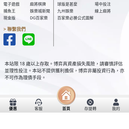
電子遊戲
麻將棋牌
球版是甚麼
場中投注
捕魚王
娛樂城新聞
九州娛樂
線上麻將
現金版
DG百家樂
百家樂必勝公式圖解
> 聯繫我們
本站限 18 歲以上存取。博弈具資產損失風險，請審慎評估
並理性投注。本站不提供獲利擔保，博弈非屬投資行為，亦
不可作為理債手段。
優惠
客服
首頁
存提轉
我的