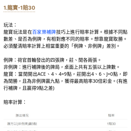
1.龍寶-1賠30
玩法：
龍寶玩法是在
百家樂補牌
技巧上進行賠率計算。根據不同點
數差、是否為例牌，有相對應不同的賠率。想靠龍寶取勝。
必須釐清賠率計算上相當重要的「例牌、非例牌」差別。
例牌：荷官首輪發出的四張牌，莊、閒各兩張。
非例牌：進行補牌後的牌局，桌面上共有五張以上牌數。
龍寶：當閒開出ACE、4、4=9點，莊開出4、6、J=0點，即
為閒勝，且為非例牌贏九點，獲得最高賠率30倍彩金。(有進
行補牌，且贏得9點之差)
賠率計算：