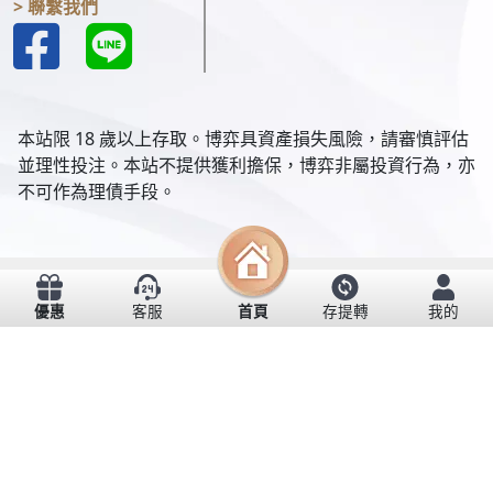
> 聯繫我們
本站限 18 歲以上存取。博弈具資產損失風險，請審慎評估
並理性投注。本站不提供獲利擔保，博弈非屬投資行為，亦
不可作為理債手段。
優惠
客服
首頁
存提轉
我的