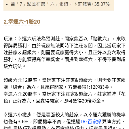
2.幸運六-1賠20
玩法：幸運六玩法為預測莊、閒家能否以「點數六」，來取
得牌局勝利。由於玩家無法同時下注莊＆閒，因此當玩家下
注莊家＆超級六，則需要玩家贏得大小，且正好以為六取得
勝利，方能獲得高倍率獎金。而提到幸運六，不得不提到超
級六玩法。
超級六:1:12賠率。當玩家下注莊家&超級六，則需要莊家兩
張「總合」為六，且贏得閒家，方能獲得1:12的彩金。
幸運六:1:20賠率。當玩家下注莊家&超級六，莊家補牌「花
色」正好為六，且贏得閒家，即可獲得20倍彩金。
幸運六小撇步：便是贏面較大的莊家，以幸運六獲勝的機率
也僅有3-6%。即便機率不高，但透過
DG百家樂
算牌方式，
也能靠技巧取得優勢。在百家樂技巧中，玩家最重視ACE、