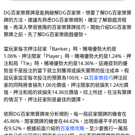
DG百家樂算牌是能夠破解DG百家樂，想要了解DG百家樂算
牌的方法，建議先熟悉DG
百家樂規則
，確定了解遊戲流程
後，再深入學習進階的百家樂算牌技巧。開始介紹DG百家樂
算牌之前，先了解DG百家樂遊戲優勢。
當玩家每次押注莊家「Banker」時，賭場優勢大約是
1.06%、押注閒家「Player」時，賭場優勢大約是1.24%、押
注和局「Tie」時，賭場優勢大約是14.36%，這邊提到的優
勢並不是投注的當下就立刻獲得或損失實際的投注成本。假
設玩家設定每次投注的預算為100元，以
百家樂技巧
押注莊
家的同時將會損失1.06元價值、押注閒家的就損失1.24元價
值、押注和局的就損失14.36元價值。綜上所述，在沒有算牌
的情況下，押注莊家則是最佳的選擇。
依照DG百家樂算牌來分析規則，每一局莊家開牌的機會在
45.86%、閒家開牌的機會在44.62%、出現兩邊平手的和局
在9.52%。根據前面介紹的
百家樂攻略
，至少要進行一萬局