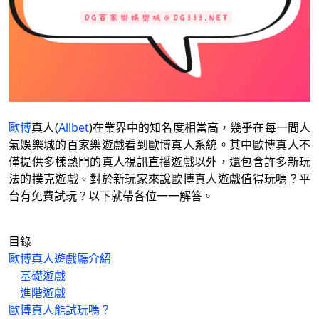
歐博
真人(
Allbet
)在業界中的知名度相當高，幾乎在每一間人
氣娛樂城的百家樂遊戲看到歐博真人系統。其中歐博真人不
僅提供多樣熱門的真人視訊直播遊戲以外，還包含許多新玩
法的撲克遊戲。對於新玩家來說歐博真人遊戲值得玩嗎？平
台有免費試玩？以下就帶各位一一解答。
目錄
歐博真人遊戲廳介紹
基礎遊戲
進階遊戲
歐博真人能試玩嗎？