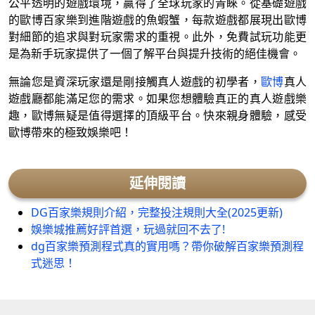
公平透明的遊戲環境，贏得了全球玩家的青睞。從基礎遊戲
的歐博百家樂到進階遊戲的魚蝦蟹，每款遊戲都展現出歐博
對細節的追求與對玩家需求的重視。此外，免費試玩功能更
是為新手玩家提供了一個了解平台與提升技術的絕佳機會。
無論您是資深玩家還是剛接觸真人遊戲的初學者，
歐博
真人
遊戲廳都能滿足您的需求。如果您想體驗真正的真人遊戲樂
趣，歐博無疑是值得選擇的頂級平台。快來親身體驗，感受
歐博帶來的極致娛樂吧！
延伸閱讀
DG百家樂規則介紹，完整投注規則大全(2025更新)
娛樂城推薦好評首選，玩過就回不去了!
dg百家樂預測程式真的實用嗎？帶你破解百家樂預測程
式迷思！